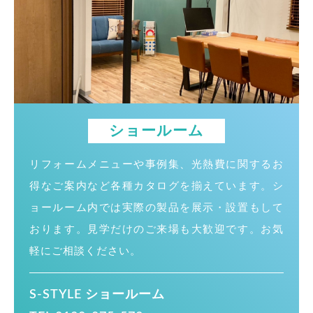
会社概要
物件情報
お問い合わせ
来場予約
ショールーム
リフォームメニューや事例集、光熱費に関するお
得なご案内など各種カタログを揃えています。シ
ョールーム内では実際の製品を展示・設置もして
おります。見学だけのご来場も大歓迎です。お気
軽にご相談ください。
S-STYLE ショールーム