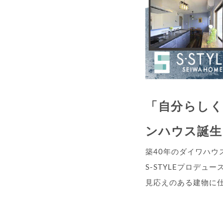
「自分らし
ンハウス誕生
築40年のダイワハウ
S-STYLEプロデュ
見応えのある建物に仕上